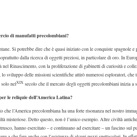
ercio di manufatti precolombiani?
ntane. Si potrebbe dire che è quasi iniziato con le conquiste spagnole e
prattutto dalla ricerca di oggetti preziosi, in particolare di oro. In Europ
ià nel Rinascimento, con la proliferazione di gabinetti di curiosità e collez
o, lo sviluppo delle missioni scientifiche attirò numerosi esploratori, che
XIX
 solo nel
secolo che il mercato degli oggetti precolombiani inizia a s
per le reliquie dell’America Latina?
to che l’America precolombiana ha una forte risonanza nel nostro immag
iltà misteriose. Detto questo, non è l’unico esempio. Altre civiltà antich
etrusco, hanno esercitato – e continuano ad esercitare – un fascino sul pu
re a che fare anche con l’esistenza di alcuni pezzi spettacolari. In effe