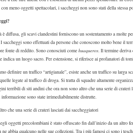
e con meno oggetti spettacolari, i saccheggi non sono stati della stessa po
eggi?
tà è diffusa, gli scavi clandestini forniscono un sostentamento a molte pe
i. I saccheggi sono effettuati da persone che conoscono molto bene il terri
iore fonte di reddito. Sono conosciuti come
huaqueros
. Il termine deriva
indica un luogo sacro. Per estensione, si riferisce ai profanatori di tom
 definire un traffico “artigianale”, esiste anche un traffico su larga sc
 quelle legate al traffico di droga. Si tratta di squadre altamente organizz
i terribili di siti andini che ora non sono altro che una serie di crateri 
 informazione sono state irrimediabilmente distrutte.
tro che una serie di crateri lasciati dai saccheggiatori
gli oggetti precolombiani è stato offuscato fin dall’inizio da un altro 
ne abbia qualcuno nelle sue collezioni. Tra i più famosi ci sono i teschi 