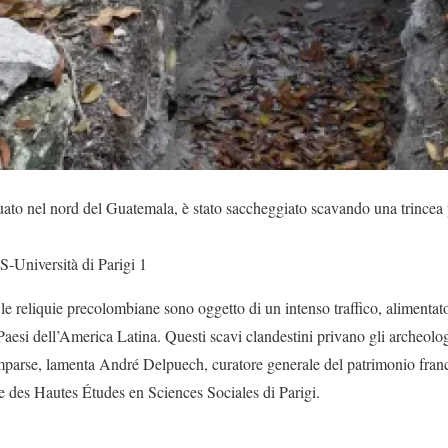
tuato nel nord del Guatemala, è stato saccheggiato scavando una trincea
-Università di Parigi 1
 le reliquie precolombiane sono oggetto di un intenso traffico, alimentat
Paesi dell’America Latina. Questi scavi clandestini privano gli archeolog
parse, lamenta André Delpuech, curatore generale del patrimonio france
 des Hautes Études en Sciences Sociales di Parigi.