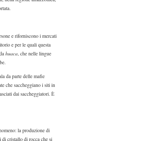
rtata.
rsone e riforniscono i mercati
torio e per le quali questa
 da
huaca
, che nelle lingue
be.
ala da parte delle mafie
ate che saccheggiano i siti in
lasciati dai saccheggiatori. È
fenomeno: la produzione di
di cristallo di rocca che si