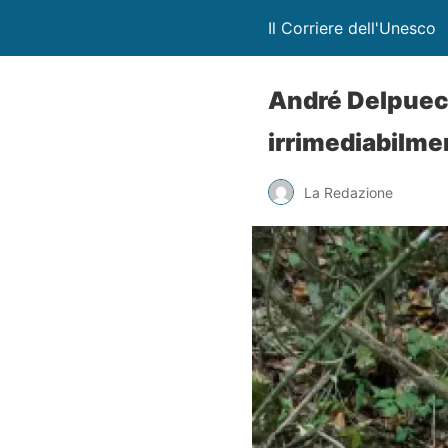
Il Corriere dell'Unesco
André Delpuech
irrimediabilme
La Redazione