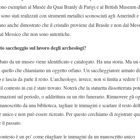
ono esemplari al Musée du Quai Branly di Parigi e al British Museum di
sono stati realizzati con strumenti metallici sconosciuti agli Amerindi e 
nno anche dimostrato che il cristallo proviene dal Brasile e non dal Mes
dal Messico che non sono autentiche.
o saccheggio sul lavoro degli archeologi?
bato da un museo viene identificato e catalogato. Ha una storia. Ma un 
È quello che chiamiamo un oggetto orfano. Un saccheggiatore armato di 
 e lascia da parte il resto. L’archeologo, invece, non si limita a vedere l’
il contesto in cui è stato trovato. Noterà che la statuetta dissotterrata po
mazioni sul periodo, o addirittura su un rito funerario. Rimuovere gli og
noscritto da una biblioteca, tagliare le immagini e scartare il resto dell
è unico e non può essere ricreato. Per questo cerchiamo di registrare qu
e il passato.
 contesto è un po’ come ritagliare le immagini da un manoscritto unico