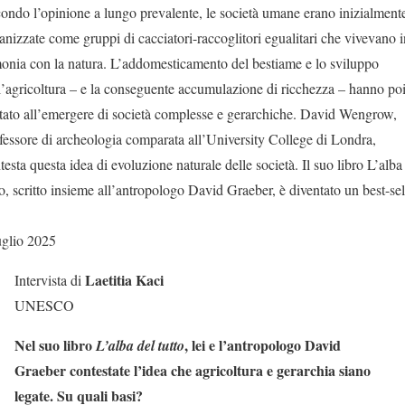
ondo l’opinione a lungo prevalente, le società umane erano inizialment
anizzate come gruppi di cacciatori-raccoglitori egualitari che vivevano i
onia con la natura. L’addomesticamento del bestiame e lo sviluppo
l’agricoltura – e la conseguente accumulazione di ricchezza – hanno po
tato all’emergere di società complesse e gerarchiche. David Wengrow,
fessore di archeologia comparata all’University College di Londra,
testa questa idea di evoluzione naturale delle società. Il suo libro L’alba
to, scritto insieme all’antropologo David Graeber, è diventato un best-sel
uglio 2025
Laetitia Kaci
Intervista di
UNESCO
Nel suo libro
, lei e l’antropologo David
L’alba del tutto
Graeber contestate l’idea che agricoltura e gerarchia siano
legate. Su quali basi?