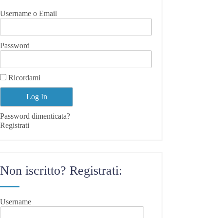
Username o Email
Password
Ricordami
Password dimenticata?
Registrati
Non iscritto? Registrati:
Username