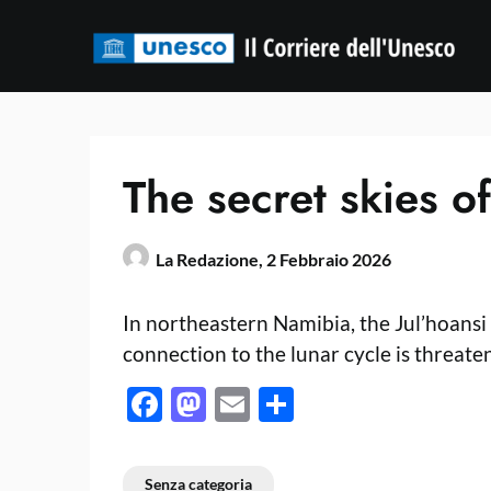
Skip
to
content
The secret skies o
La Redazione,
2 Febbraio 2026
In northeastern Namibia, the Jul’hoans
connection to the lunar cycle is threaten
Facebook
Mastodon
Email
Condividi
Senza categoria