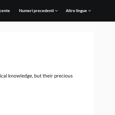
cente
Numeri precedenti
Altre lingue
cal knowledge, but their precious