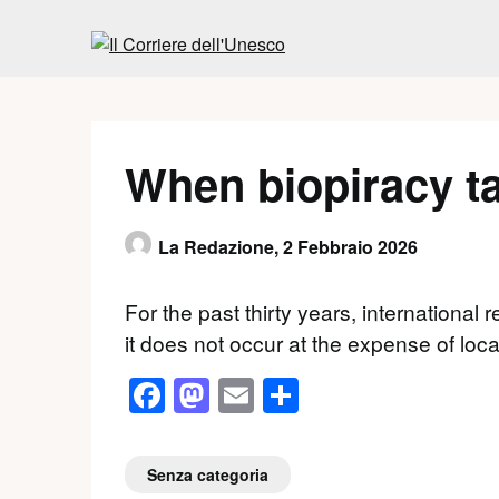
Skip
to
content
When biopiracy ta
La Redazione,
2 Febbraio 2026
For the past thirty years, international
it does not occur at the expense of loca
Facebook
Mastodon
Email
Condividi
Senza categoria