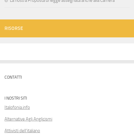
La nostra Proposta di legge assegnata anche alla Camera
RISORSE
CONTATTI
I NOSTRI SITI
Italofonia.info
Alternative Agli Anglicismi
Attivisti dell’italiano