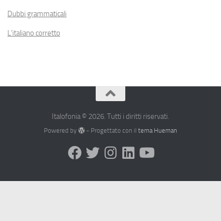
Dubbi grammaticali
L’italiano corretto
Italofonia © 2026. Tutti i diritti riservati.
Powered by
- Progettato con il
tema Hueman