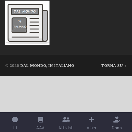
© 2026
DAL MONDO, IN ITALIANO
TORNA SU ↑
I.i
AAA
Attivisti
Altro
Dona