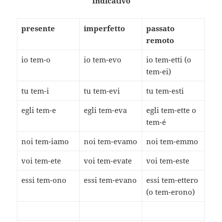
Indicativo
presente
imperfetto
passato
remoto
io tem-o
io tem-evo
io tem-etti (o
tem-ei)
tu tem-i
tu tem-evi
tu tem-esti
egli tem-e
egli tem-eva
egli tem-ette o
tem-é
noi tem-iamo
noi tem-evamo
noi tem-emmo
voi tem-ete
voi tem-evate
voi tem-este
essi tem-ono
essi tem-evano
essi tem-ettero
(o tem-erono)