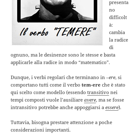
presenta
no
difficolt
à:
cambia
la radice
di
ognuno, ma le desinenze sono le stesse e basta
applicarle alla radice in modo “matematico”.
Dunque, i verbi regolari che terminano in –
ere
, si
comportano tutti come il verbo
tem-ere
che è stato
qui scelto come modello (essendo
transitivo
nei
tempi composti vuole l’ausiliare
avere
, ma se fosse
intransitivo potrebbe anche appoggiarsi a
essere
).
Tuttavia, bisogna prestare attenzione a poche
considerazioni importanti.