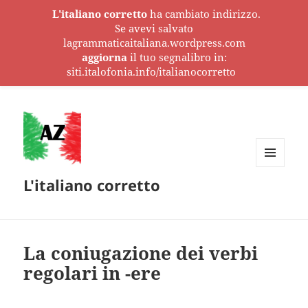
L'italiano corretto
ha cambiato indirizzo.
Se avevi salvato
lagrammaticaitaliana.wordpress.com
aggiorna
il tuo segnalibro in:
siti.italofonia.info/italianocorretto
MENU
L'italiano corretto
E
WIDGET
La coniugazione dei verbi
regolari in -ere