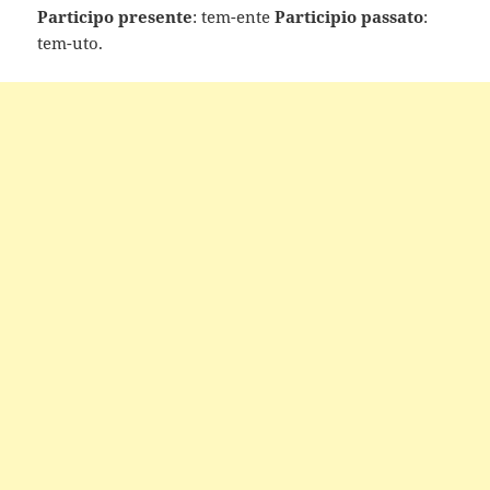
Participo presente
: tem-ente
Participio passato
:
tem-uto.