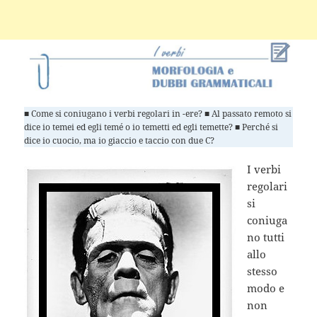
■ Come si coniugano i verbi regolari in -ere? ■ Al passato remoto si
dice io temei ed egli temé o io temetti ed egli temette? ■ Perché si
dice io cuocio, ma io giaccio e taccio con due C?
I verbi
regolari
si
coniuga
no tutti
allo
stesso
modo e
non