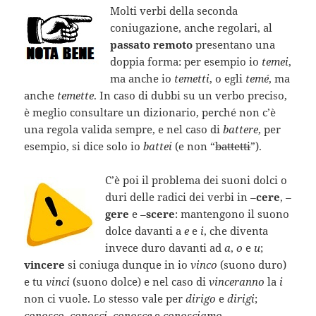
Molti verbi della seconda
coniugazione, anche regolari, al
passato remoto
presentano una
doppia forma: per esempio io
temei
,
ma anche io
temetti
, o egli
temé
, ma
anche
temette
. In caso di dubbi su un verbo preciso,
è meglio consultare un dizionario, perché non c’è
una regola valida sempre, e nel caso di
battere
, per
esempio, si dice solo io
battei
(e non “
battetti
”).
C’è poi il problema dei suoni dolci o
duri delle radici dei verbi in
–
cere
,
–
gere
e
–
scere
: mantengono il suono
dolce davanti a
e
e
i
, che diventa
invece duro davanti ad
a
,
o
e
u
;
vincere
si coniuga dunque in io
vinco
(suono duro)
e tu
vinci
(suono dolce) e nel caso di
vinceranno
la
i
non ci vuole. Lo stesso vale per
dirigo
e
dirigi
;
conosco
,
conosci
,
conosce
e
conosciamo
.