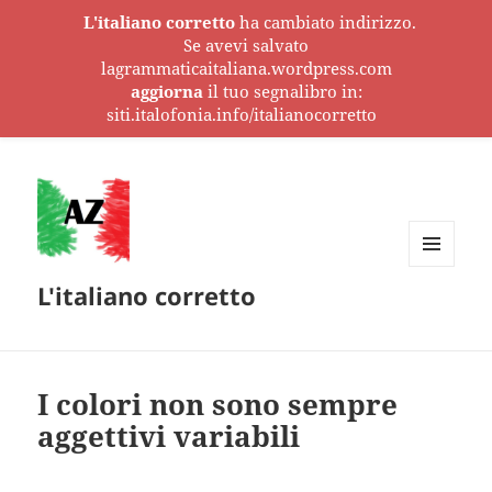
L'italiano corretto
ha cambiato indirizzo.
Se avevi salvato
lagrammaticaitaliana.wordpress.com
aggiorna
il tuo segnalibro in:
siti.italofonia.info/italianocorretto
MENU
L'italiano corretto
E
WIDGET
I colori non sono sempre
aggettivi variabili