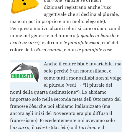
marrone
” (anche se ormai i
dizionari registrano anche l’uso
aggettivale che si declina al plurale,
ma è un po’ improprio e non molto elegante).
Per questo motivo alcuni colori si concordano con il
nome nel genere e nel numero (
i quaderni bianchi
e
i cieli azzurri
), e altri no:
le pantofole
rosa
, cioè del
colore della
Rosa canina
, e non
le pantofole rose
.
Anche il colore
blu
è invariabile, ma
solo perché è un monosillabo, e
come tutti i monosillabi non si volge
al plurale (vedi → “
Il plurale dei
nomi della quarta declinazione
“). Lo abbiamo
importato solo nella seconda metà dell’Ottocento dal
francese
bleu
che poi abbiamo italianizzato (ma
ancora agli inizi del Novecento era più diffuso il
francesismo). Precedentemente noi avevamo solo
l’
azzurro
, il
celeste
(da
cielo
) o il
turchino
e il