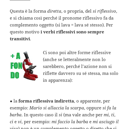
Questa è la forma
diretta
, o propria, del
si riflessivo
,
e si chiama così perché il pronome riflessivo fa da
complemento oggetto (si lava = lava sé stesso). Per
questo motivo
i verbi riflessivi sono sempre
transitivi
.
Ci sono poi altre forme riflessive
(anche se letteralmente non lo
sarebbero, perché l’azione non si
riflette davvero su sé stessa, ma solo
in apparenza):
●
la
forma riflessiva indiretta
, o apparente, per
esempio:
Mario si allaccia la scarpa
, oppure
si fa la
barba
. In questo caso il
si
(ma vale anche per
mi
,
ti
,
ci
e
vi
, per esempio:
mi faccio la barba
e
mi asciugo il
viso
) non è un complemento oggetto o diretto che si