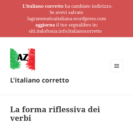
L'italiano corretto
ha cambiato indirizzo.
Se avevi salvato
lagrammaticaitaliana.wordpress.com
aggiorna
il tuo segnalibro in:
siti.italofonia.info/italianocorretto
MENU
L'italiano corretto
E
WIDGET
La forma riflessiva dei
verbi