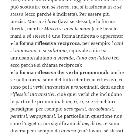
può sostituire con
sé stesso
, ma si trasforma in
a sé
stesso
(ecco perché è indiretta). Per essere più
precisi:
Marco si lava
(lava sé stesso), è la forma
diretta, mentre
Marco si lava le mani
(cioè lava le
mani
a
sé stesso) è una forma indiretta o apparente;
●
la
forma riflessiva reciproca
, per esempio:
i cani
si annusano
, o
si salutano
, equivale a dire si
annusano/salutano
a vicenda
,
l’uno con l’altro
(ed
ecco perché si chiama reciproca);
●
la
forma riflessiva dei verbi pronominali
: anche
se nella forma sono del tutto identici ai riflessivi, ci
sono poi i
verbi intransitivi pronominali
, detti anche
riflessivi intransitivi
, cioè quei verbi che includono
le particelle pronominali
mi
,
ti
,
ci
,
si
e
vi
nel loro
paradigma, per esempio
accorgersi
,
arrabbiarsi
,
pentirsi
,
vergognarsi
. Le particelle in questione non
sono l’oggetto, ma significano
di me
,
di te
… e sono
diversi per esempio da
lavarsi
(cioè lavare sé stessi)