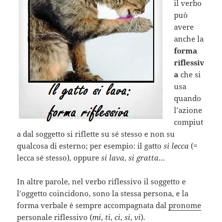
il verbo
può
avere
anche la
forma
riflessiv
a
che si
usa
quando
l’azione
compiut
a dal soggetto si riflette su sé stesso e non su
qualcosa di esterno; per esempio: il gatto
si lecca
(=
lecca sé stesso), oppure
si lava
,
si gratta
…
In altre parole, nel verbo riflessivo il soggetto e
l’oggetto coincidono, sono la stessa persona, e la
forma verbale è sempre accompagnata dal
pronome
personale
riflessivo (
mi
,
ti
,
ci
,
si
,
vi
).