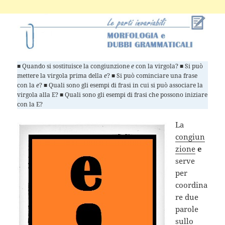
■ Quando si sostituisce la congiunzione
e
con la virgola? ■ Si può
mettere la virgola prima della
e
? ■ Si può cominciare una frase
con la
e
? ■ Quali sono gli esempi di frasi in cui si può associare la
virgola alla E? ■ Quali sono gli esempi di frasi che possono iniziare
con la E?
La
congiun
zione
e
serve
per
coordina
re due
parole
sullo