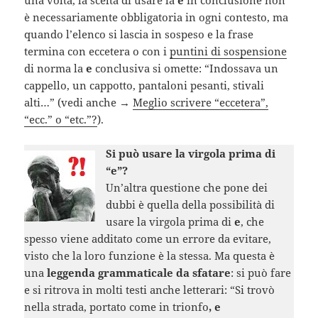
una volta, la scelta di usare la
e
in conclusione non
è necessariamente obbligatoria in ogni contesto, ma
quando l’elenco si lascia in sospeso e la frase
termina con eccetera o con i
puntini di sospensione
di norma la
e
conclusiva si omette: “Indossava un
cappello, un cappotto, pantaloni pesanti, stivali
alti…” (vedi anche →
Meglio scrivere “eccetera”,
“ecc.” o “etc.”?
).
Si può usare la virgola prima di
“e”?
Un’altra questione che pone dei
dubbi è quella della possibilità di
usare la virgola prima di
e
, che
spesso viene additato come un errore da evitare,
visto che la loro funzione è la stessa. Ma questa è
una
leggenda grammaticale da sfatare
: si può fare
e si ritrova in molti testi anche letterari: “Si trovò
nella strada, portato come in trionfo
, e