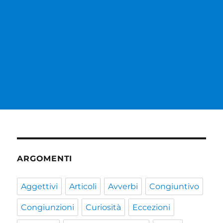
ARGOMENTI
Aggettivi
Articoli
Avverbi
Congiuntivo
Congiunzioni
Curiosità
Eccezioni