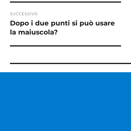
SUCCESSIVO
Dopo i due punti si può usare
Articolo
successivo:
la maiuscola?