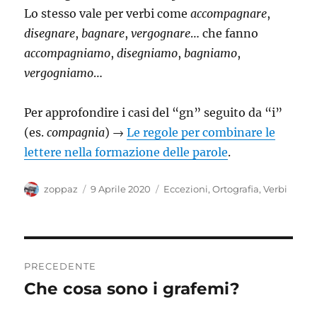
Lo stesso vale per verbi come
accompagnare
,
disegnare
,
bagnare
,
vergognare
… che fanno
accompagniamo
,
disegniamo
,
bagniamo
,
vergogniamo
…
Per approfondire i casi del “gn” seguito da “i”
(es.
compagnia
) →
Le regole per combinare le
lettere nella formazione delle parole
.
Autore
Pubblicato
Categorie
zoppaz
9 Aprile 2020
Eccezioni
,
Ortografia
,
Verbi
il
Navigazione
PRECEDENTE
articoli
Che cosa sono i grafemi?
Articolo
precedente: