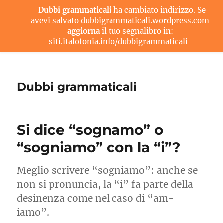
Dubbi grammaticali
ha cambiato indirizzo. Se
avevi salvato dubbigrammaticali.wordpress.com
aggiorna
il tuo segnalibro in:
siti.italofonia.info/dubbigrammaticali
Dubbi grammaticali
Si dice “sognamo” o
“sogniamo” con la “i”?
Meglio scrivere “sogniamo”: anche se
non si pronuncia, la “i” fa parte della
desinenza come nel caso di “am-
iamo”.