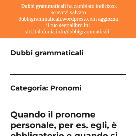
Dubbi grammaticali
ha cambiato indirizzo.
Se avevi salvato
dubbigrammaticali.wordpress.com
aggiorna
il tuo segnalibro in:
siti.italofonia.info/dubbigrammaticali
Dubbi grammaticali
Categoria:
Pronomi
Quando il pronome
personale, per es. egli, è
obbligatorio e quando si