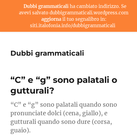
Dubbi grammaticali
ha cambiato indirizzo. Se
avevi salvato dubbigrammaticali.wordpress.com
aggiorna
il tuo segnalibro in:
siti.italofonia.info/dubbigrammaticali
Dubbi grammaticali
“C” e “g” sono palatali o
gutturali?
“C” e “g” sono palatali quando sono
pronunciate dolci (cena, giallo), e
gutturali quando sono dure (corsa,
guaio).