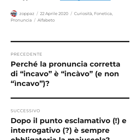
Autore
Pubblicato
Categorie
zoppaz
22 Aprile 2020
Curiosità
,
Fonetica
,
il
Tag
Pronuncia
Alfabeto
Navigazione
PRECEDENTE
articoli
Perché la pronuncia corretta
Articolo
precedente:
di “incavo” è “incàvo” (e non
“ìncavo”)?
SUCCESSIVO
Dopo il punto esclamativo (!) e
Articolo
successivo:
interrogativo (?) è sempre