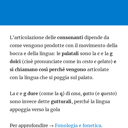
L’articolazione delle
consonanti
dipende da
come vengono prodotte con il movimento della
bocca e della lingua: le
palatali
sono la
c
e la
g
dolci
(cioè pronunciate come in
cesto e gelato
)
e
si chiamano così perché vengono
articolate
con la lingua che si poggia sul palato.
La
c
e
g dure
(come la
q
) di
c
asa
,
g
atto
(e
q
uesto
)
sono invece dette
gutturali
, perché la lingua
appoggia verso la gola
Per approfondire →
Fonologia e fonetica
.